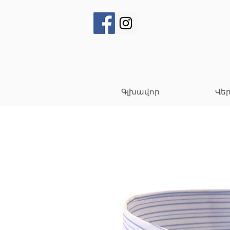
Գլխավոր
Վե