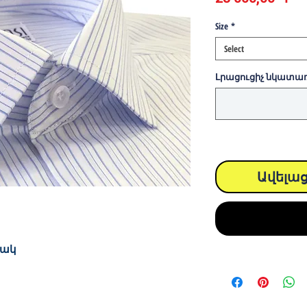
Size
*
Select
Լրացուցիչ նկատառու
Ավելաց
բակ