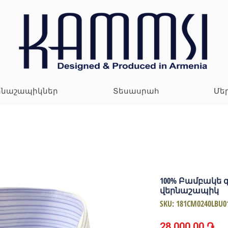
րնաշապիկներ
Տեսասրահ
Մե
100% Բամբակե 
վերնաշապիկ
SKU: 181CM0240LBU0
Pr
28 000,00 ֏